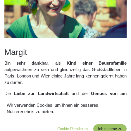
Ma
rgit
Bin
sehr dankbar
, als
Kind einer Bauersfamilie
aufgewachsen zu sein und gleichzeitig das Großstadtleben in
Paris, London und Wien einige Jahre lang kennen gelernt haben
zu dürfen.
Die
Liebe zur Landwirtschaft
und der
Genuss von am
eigenen Hof gewachsenen Lebensmitteln
prägen mich bis
Wir verwenden Cookies, um Ihnen ein besseres
heute. Während meines Studiums der Agrarwirtschaft auf der
Nutzererlebnis zu bieten.
Universität für Bodenkultur wurde mir schnell klar, dass ich mich
beruflich nicht für die industrielle Erzeugung von Lebensmitteln
einsetzen werde, sondern für
kleinbäuerlich, handwerkliche
Cookie Richtlinien
Ich stimme zu